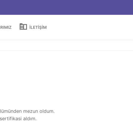
RIMIZ
İLETIŞIM
 bölümünden mezun oldum.
rtifikasi aldım.