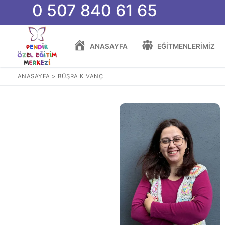
0 507 840 61 65
İçeriğe
atla
ANASAYFA
EĞITMENLERIMIZ
ANASAYFA
>
BÜŞRA KIVANÇ