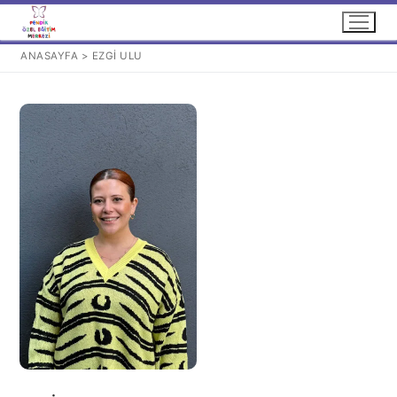
İçeriğe
atla
ANASAYFA
>
EZGİ ULU